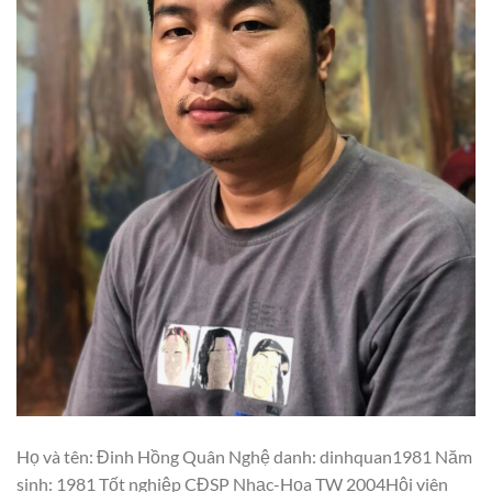
Họ và tên: Đinh Hồng Quân Nghệ danh: dinhquan1981 Năm
sinh: 1981 Tốt nghiệp CĐSP Nhạc-Họa TW 2004Hội viên