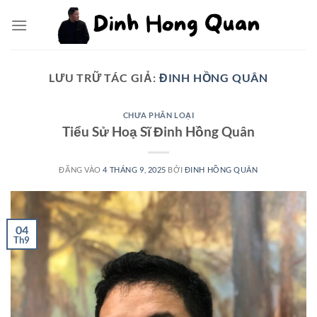
Bỏ
qua
nội
dung
LƯU TRỮ TÁC GIẢ:
ĐINH HỒNG QUÂN
CHƯA PHÂN LOẠI
Tiểu Sử Hoạ Sĩ Đinh Hồng Quân
ĐĂNG VÀO
4 THÁNG 9, 2025
BỞI
ĐINH HỒNG QUÂN
04
Th9