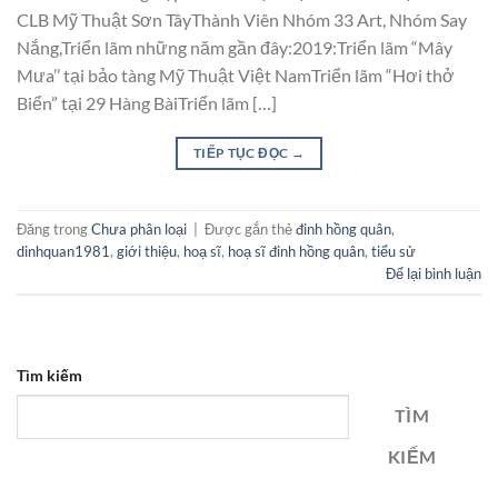
CLB Mỹ Thuật Sơn TâyThành Viên Nhóm 33 Art, Nhóm Say
Nắng,Triển lãm những năm gần đây:2019:Triển lãm “Mây
Mưa’’ tại bảo tàng Mỹ Thuật Việt NamTriển lãm “Hơi thở
Biển” tại 29 Hàng BàiTriển lãm […]
TIẾP TỤC ĐỌC
→
Đăng trong
Chưa phân loại
|
Được gắn thẻ
đinh hồng quân
,
dinhquan1981
,
giới thiệu
,
hoạ sĩ
,
hoạ sĩ đinh hồng quân
,
tiểu sử
Để lại bình luận
Tìm kiếm
TÌM
KIẾM